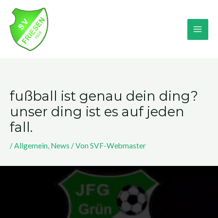
Zum
MA
Inhalt
springen
ME
fußball ist genau dein ding?
unser ding ist es auf jeden
fall.
/
Allgemein
,
News
/ Von
SVF-Webmaster