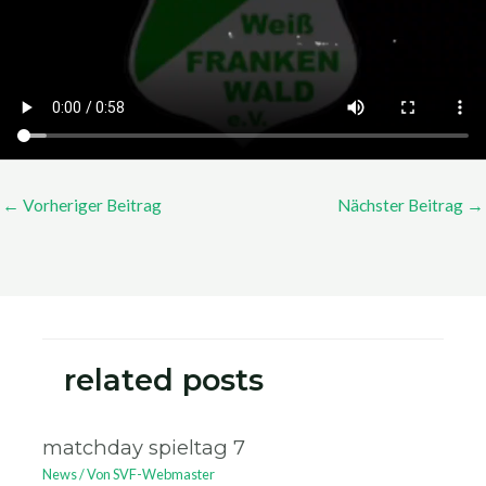
←
Vorheriger Beitrag
Nächster Beitrag
→
related posts
matchday spieltag 7
News
/ Von
SVF-Webmaster