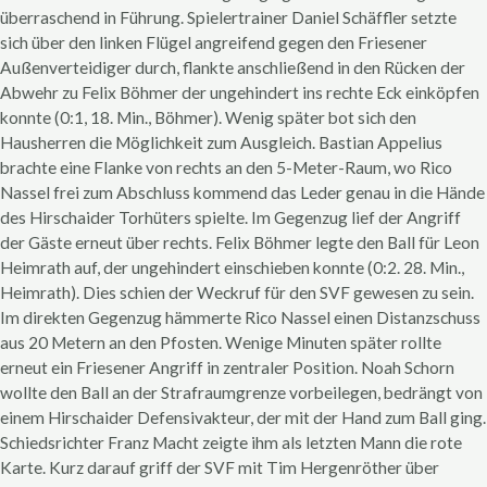
überraschend in Führung. Spielertrainer Daniel Schäffler setzte
sich über den linken Flügel angreifend gegen den Friesener
Außenverteidiger durch, flankte anschließend in den Rücken der
Abwehr zu Felix Böhmer der ungehindert ins rechte Eck einköpfen
konnte (0:1, 18. Min., Böhmer). Wenig später bot sich den
Hausherren die Möglichkeit zum Ausgleich. Bastian Appelius
brachte eine Flanke von rechts an den 5-Meter-Raum, wo Rico
Nassel frei zum Abschluss kommend das Leder genau in die Hände
des Hirschaider Torhüters spielte. Im Gegenzug lief der Angriff
der Gäste erneut über rechts. Felix Böhmer legte den Ball für Leon
Heimrath auf, der ungehindert einschieben konnte (0:2. 28. Min.,
Heimrath). Dies schien der Weckruf für den SVF gewesen zu sein.
Im direkten Gegenzug hämmerte Rico Nassel einen Distanzschuss
aus 20 Metern an den Pfosten. Wenige Minuten später rollte
erneut ein Friesener Angriff in zentraler Position. Noah Schorn
wollte den Ball an der Strafraumgrenze vorbeilegen, bedrängt von
einem Hirschaider Defensivakteur, der mit der Hand zum Ball ging.
Schiedsrichter Franz Macht zeigte ihm als letzten Mann die rote
Karte. Kurz darauf griff der SVF mit Tim Hergenröther über