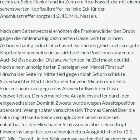
rechts an. Seine Flanke fand im Zentrum Rico Nassel, der mit einem
sehenswerten Kopfballtreffer ins linke Eck für den
Anschlusstreffer sorgte (1:2, 40. Min., Nassel).
Nach dem Seitenwechsel erhöhten die Frankenwälder den Druck
gegen die zahlenmäßig dezimierten Gäste, wirkten in ihren
Aktionen häufig jedoch überhastet. So blieben gleich mehrere gute
Kopfballgelegenheiten in aussichtsreichen Positionen ungenutzt.
Auch Schüsse aus der Distanz verfehlten ihr Ziel meist deutlich.
Nach einem unnötig harten Einsteigen von Marcel Först auf
Hirschaider Seite im Mittelfeld gegen Noah Schorn schickte
Schiedsrichter Macht den Spieler für zehn Minuten vom Feld.
Friesen rannte nun gegen das Abwehrbollwerk der Gäste
verzweifelt an. Der vermeintliche Ausgleichstreffer durch den
eingewechselten Dominik Zwosta wurde wegen Abseitsposition
aberkannt. Wenig später versuchte sich Thomas Gerold über die
linke Angriffsseite. Seine verunglückte Flanke senkte sich
unhaltbar für den Hirschaider Schlussmann über seinen Kopf
hinweg ins lange Eck zum vielumjubelten Ausgleichstreffer (2:2,
83. Min., Gerold). In der Schlussphase warfen die Hausherren alles