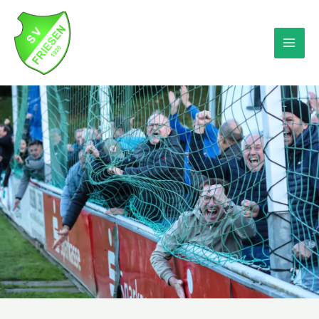
Zum
MA
Inhalt
springen
ME