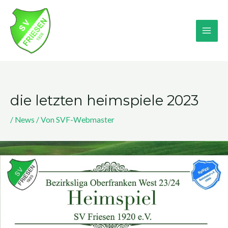
Zum
MA
Inhalt
springen
ME
die letzten heimspiele 2023
/
News
/ Von
SVF-Webmaster