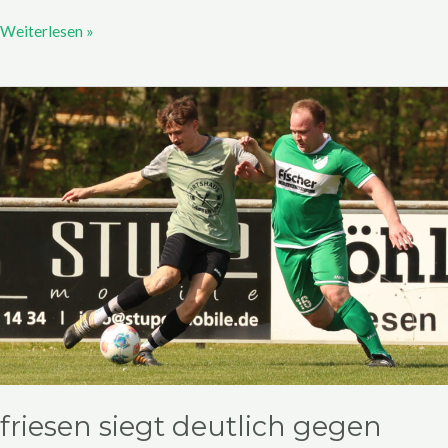
Weiterlesen »
Friesen
siegt
deutlich
gegen
Arnstein
friesen siegt deutlich gegen