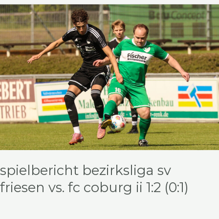
Spielbericht
Bezirksliga
SV
Friesen
vs.
FC
Coburg
II
1:2
(0:1)
spielbericht bezirksliga sv
friesen vs. fc coburg ii 1:2 (0:1)