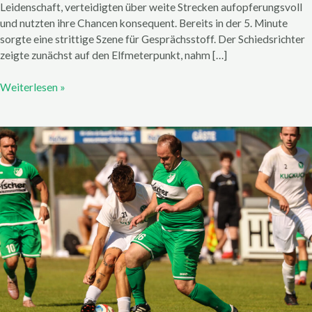
Leidenschaft, verteidigten über weite Strecken aufopferungsvoll
und nutzten ihre Chancen konsequent. Bereits in der 5. Minute
sorgte eine strittige Szene für Gesprächsstoff. Der Schiedsrichter
zeigte zunächst auf den Elfmeterpunkt, nahm […]
Weiterlesen »
Überzeugender
Heimsieg
für
den
SV
Friesen