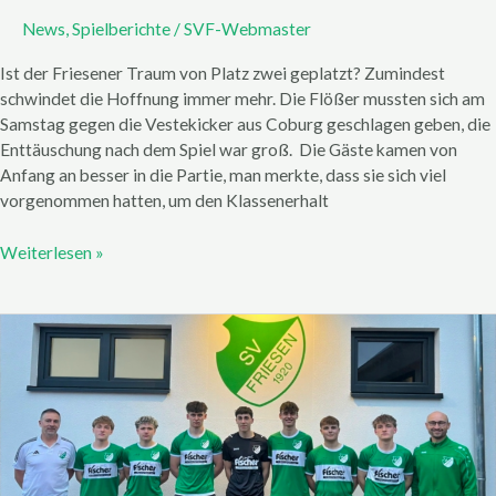
News
,
Spielberichte
/
SVF-Webmaster
Ist der Friesener Traum von Platz zwei geplatzt? Zumindest
schwindet die Hoffnung immer mehr. Die Flößer mussten sich am
Samstag gegen die Vestekicker aus Coburg geschlagen geben, die
Enttäuschung nach dem Spiel war groß. Die Gäste kamen von
Anfang an besser in die Partie, man merkte, dass sie sich viel
vorgenommen hatten, um den Klassenerhalt
Weiterlesen »
SV
Friesen
setzt
weiter
auf
Talente
aus