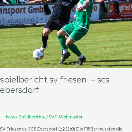
SCS
Ebersdorf
spielbericht sv friesen – scs
ebersdorf
News
,
Spielberichte
/
SVF-Webmaster
SV Friesen vs. SCS Ebersdorf 1:2 (1:0) Die Flößer mussten die