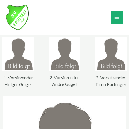
Zum
MA
Inhalt
springen
ME
2. Vorsitzender
1. Vorsitzender
3. Vorsitzender
André Gügel
Holger Geiger
Timo Bachinger